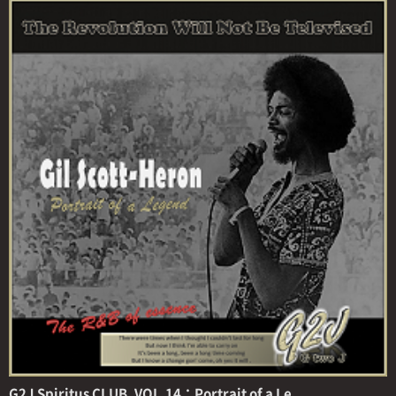
G2J Spiritus CLUB. VOL.14：Portrait of a Le...