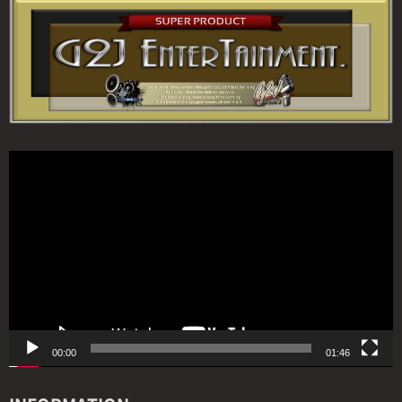
動
画
プ
レ
ー
ヤ
ー
00:00
01:46