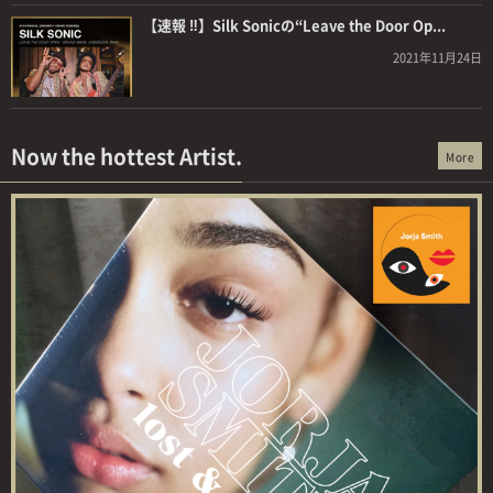
【速報 ‼】Silk Sonicの“Leave the Door Op...
2021年11月24日
Now the hottest Artist.
More