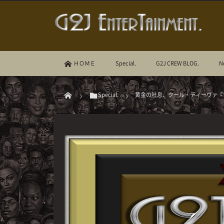
ＨＯＭＥ
Special.
G2J CREW BLOG.
N
Special.
黄金の吐息、クール・ディーヴァ『シ