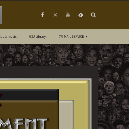
Roots music.
G2J Library.
MAIL SERVICE