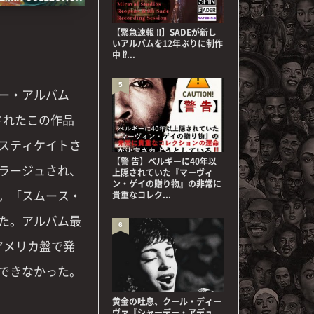
【緊急速報 ‼】SADEが新し
いアルバムを12年ぶりに制作
中 ⁉...
5
ー・アルバム
表されたこの作品
スティケイトさ
【警 告】ベルギーに40年以
ラージュされ、
上隠されていた『マーヴィ
ン・ゲイの贈り物』の非常に
。「スムース・
貴重なコレク...
た。アルバム最
6
アメリカ盤で発
できなかった。
黄金の吐息、クール・ディー
ヴァ『シャーデー・アデュ