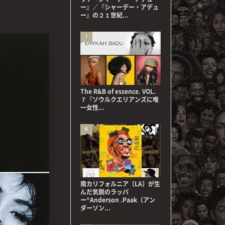
ー』／『シャーデー・アデュ
ー』の２１世紀...
7
The R&B of essence. VOL.
７『ソウルクエリアンズに唯
一女性...
8
南カリフォルニア（LA）が生
んだ気鋭のラッパ
ー“Anderson .Paak（アン
ダーソン...