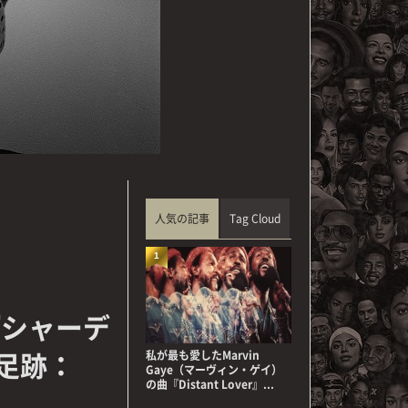
人気の記事
Tag Cloud
1
『シャーデ
足跡：
私が最も愛したMarvin
Gaye（マーヴィン・ゲイ）
の曲『Distant Lover』...