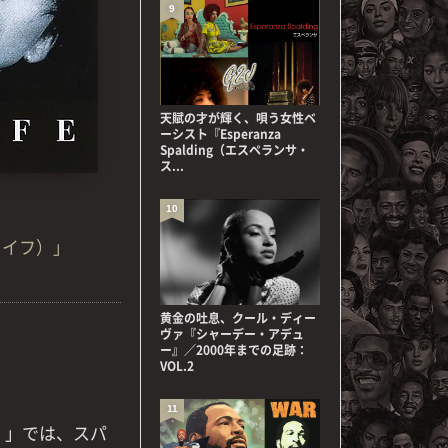
9
天賦の才が輝く、唄う女性ベ
ーシスト『Esperanza
Spalding（エスペランサ・
ス...
10
ライフ）」
黄金の吐息、クール・ディー
ヴァ『シャーデー・アデュ
ー』／2000年までの足跡：
VOL.2
11
ス）」では、スパ