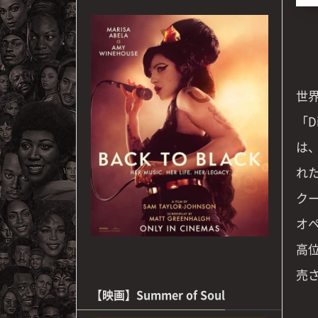
世
「D
は
れ
ク
オ
高
売
【映画】Summer of Soul