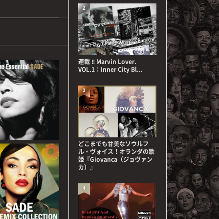
2
連載 ‼ Marvin Lover.
VOL.1：Inner City Bl...
3
どこまでも甘美なソウルフ
ル・ヴォイス！オランダの歌
姫『Giovanca（ジョヴァン
カ）』
4