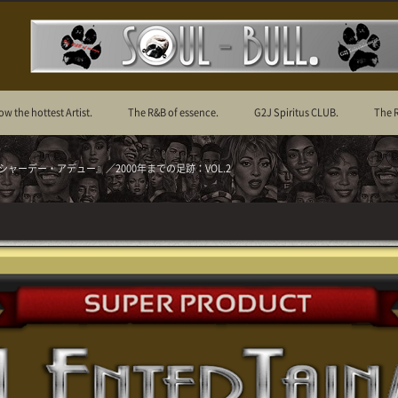
ow the hottest Artist.
The R&B of essence.
G2J Spiritus CLUB.
The 
ャーデー・アデュー』／2000年までの足跡：VOL.2