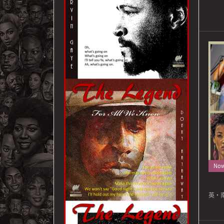
Now 
英・南