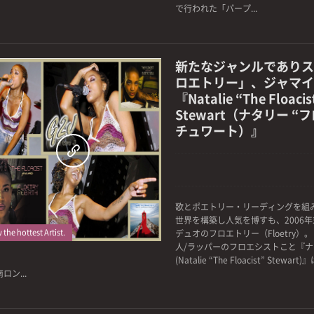
で行われた「パープ...
新たなジャンルでありス
ロエトリー」、ジャマイ
『Natalie “The Floacis
Stewart（ナタリー “
チュワート）』
0
歌とポエトリー・リーディングを組
世界を構築し人気を博すも、2006
the hottest Artist.
デュオのフロエトリー（Floetry）
人/ラッパーのフロエシストこと『
(Natalie “The Floacist” Stew
ロン...