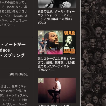
リーヌの曲になってし
ー(Sade)など、黒
遍的な魅力をもつコリ
黄金の吐息、クール・ディー
ヴァ『シャーデー・アデュ
ルーヴィーなR&B、オ
ー』／2000年までの足跡：
ンバー、カフェミュー
VOL.2
ギター...
11
・ノートが一
ace
ス・スプリング
常にスターダムに君臨する一
方で、繊細、無邪気、バカ正
直であったアーティスト
『Marvin ...
2017年3月6日
12
から注目し、生前にキャ
 melt snow”「“雪さえ
絶賛。キャンディスがカ
・ウィズ・ミー」を聴
、ペイズリー・パーク
不世出のソウル・シンガー