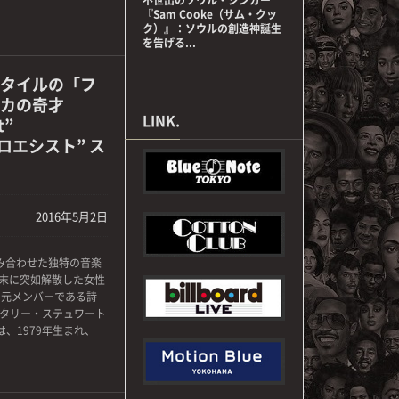
『Sam Cooke（サム・クッ
ク）』：ソウルの創造神誕生
を告げる...
タイルの「フ
カの奇才
LINK.
t”
フロエシスト” ス
2016年5月2日
み合わせた独特の音楽
年末に突如解散した女性
。 元メンバーである詩
ナタリー・ステュワート
art)』は、1979年生まれ、