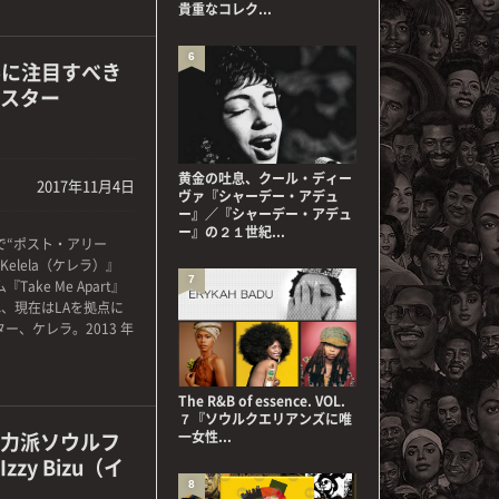
貴重なコレク...
6
界に注目すべき
スター
黄金の吐息、クール・ディー
2017年11月4日
ヴァ『シャーデー・アデュ
ー』／『シャーデー・アデュ
ー』の２１世紀...
で“ポスト・アリー
elela（ケレラ）』
7
ke Me Apart』
れ、現在はLAを拠点に
ター、ケレラ。2013 年
The R&B of essence. VOL.
７『ソウルクエリアンズに唯
力派ソウルフ
一女性...
y Bizu（イ
8