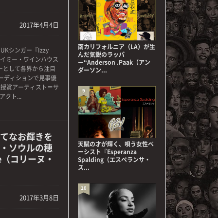
2017年4月4日
南カリフォルニア（LA）が生
Kシンガー『Izzy
んだ気鋭のラッパ
エイミー・ワインハウス
ー“Anderson .Paak（アン
ーとして各界から注目
ダーソン...
オーディションで見事優
冠授賞アーティスト＝サ
9
クト...
てなお輝きを
天賦の才が輝く、唄う女性ベ
・ソウルの穂
ーシスト『Esperanza
 Rae（コリーヌ・
Spalding（エスペランサ・
ス...
10
2017年3月8日