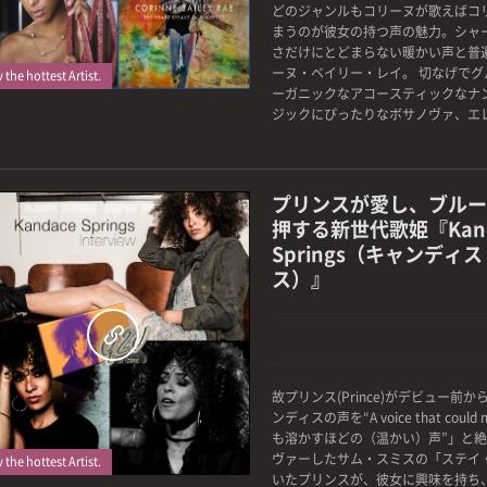
どのジャンルもコリーヌが歌えばコ
まうのが彼女の持つ声の魅力。シャーデ
さだけにとどまらない暖かい声と普
ーヌ・ベイリー・レイ。 切なげでグ
the hottest Artist.
ーガニックなアコースティックなナ
ジックにぴったりなボサノヴァ、エレキ
プリンスが愛し、ブルー
押する新世代歌姫『Kand
Springs（キャンディ
ス）』
0
故プリンス(Prince)がデビュー前
ンディスの声を“A voice that could
も溶かすほどの（温かい）声”」と
ヴァーしたサム・スミスの「ステイ
the hottest Artist.
いたプリンスが、彼女に興味を持ち