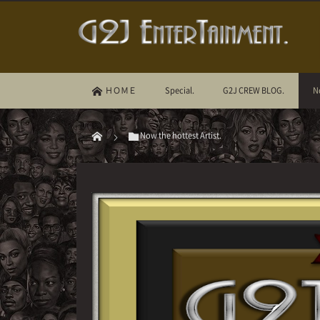
ＨＯＭＥ
Special.
G2J CREW BLOG.
N
Now the hottest Artist.