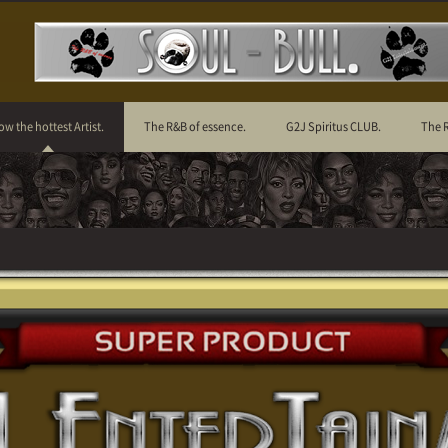
ow the hottest Artist.
The R&B of essence.
G2J Spiritus CLUB.
The 