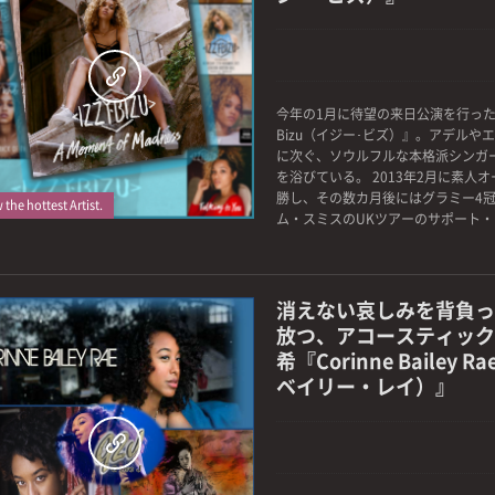
今年の1月に待望の来日公演を行ったU
0
Bizu（イジー･ビズ）』。アデルや
に次ぐ、ソウルフルな本格派シンガ
を浴びている。 2013年2月に素人
勝し、その数カ月後にはグラミー4
the hottest Artist.
ム・スミスのUKツアーのサポート・ア
消えない哀しみを背負っ
放つ、アコースティック
希『Corinne Bailey
ベイリー・レイ）』
0