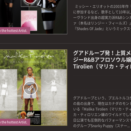
ミッシー・エリオットの2003年作『This 
0
に参加するなど、歌手として10年以
ーヴランド出身の超実力派R&Bシン
ァ（本名はリンジー・フィールズ）」。
『Shades Of Jade』というミック
the hottest Artist.
グアドループ発！上質メ
ジーR&Bアフロソウル嬢”
Tirolien（マリカ・
グアドループという、プエルトルコ
0
の島の出身で、現在はカナダのモン
いる『Malika Tirolien（マリカ
カ・ティロリエン嬢のワイルドでし
日公演でも圧倒的なパフォーマンス
the hottest Artist.
のグループSnarky Puppy（スナー...