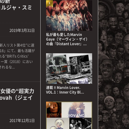
Kの新
1
（ジョルジャ・スミ
2019年3月31日
私が最も愛したMarvin
Gaye（マーヴィン・ゲイ）
の曲『Distant Lover』...
の新人リスト第4位”に選
2018」にて、最も活躍が
Ts Critics’
2
ラミー賞（2018）におい
るな...
連載 ‼ Marvin Lover.
／女優の“超実力
VOL.1：Inner City Bl...
Novah（ジェイ
3
2017年12月1日