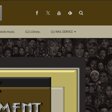
Roots music.
G2J Library.
MAIL SERVICE