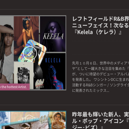
レフトフィールドR&B
ニューフェイス！次なる
『Kelela（ケレラ）』
先月１０月６日、世界中のメディア
0
ヤ”として一躍大きな注目を集めた『K
が、ついに待望のデビュー・アルバム『Ta
を発表した。 ワシントンDCに生ま
活動するR&Bシンガー / ソングライ
the hottest Artist.
に発表されたミックス...
昨年最も輝いた新人、実
ル・ポップ・アイコン『Izz
ジー･ビズ）』