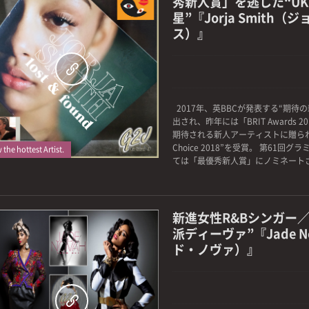
秀新人賞」を逃した“U
星”『Jorja Smith
ス）』
0
2017年、英BBCが発表する“期待
出され、昨年には「BRIT Awards 
期待される新人アーティストに贈られる“BRI
Choice 2018”を受賞。 第61回グ
the hottest Artist.
ては「最優秀新人賞」にノミネートされ
新進女性R&Bシンガー
派ディーヴァ”『Jade 
ド・ノヴァ）』