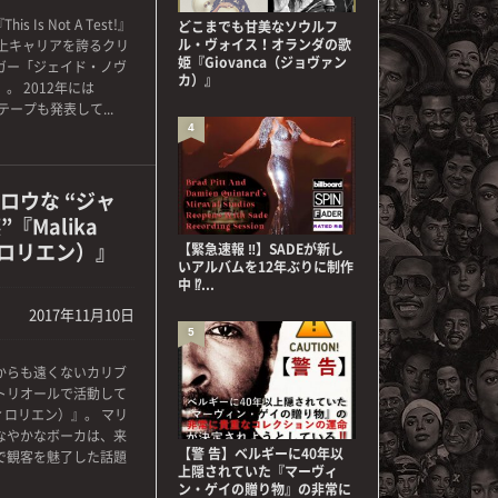
Is Not A Test!』
どこまでも甘美なソウルフ
ル・ヴォイス！オランダの歌
上キャリアを誇るクリ
姫『Giovanca（ジョヴァン
ガー「ジェイド・ノヴ
カ）』
 2012年には
ステープも発表して...
4
ロウな “ジャ
『Malika
ティロリエン）』
【緊急速報 ‼】SADEが新し
いアルバムを12年ぶりに制作
中 ⁉...
2017年11月10日
5
からも遠くないカリブ
トリオールで活動して
・ティロリエン）』。 マリ
なやかなボーカは、来
【警 告】ベルギーに40年以
で観客を魅了した話題
上隠されていた『マーヴィ
ン・ゲイの贈り物』の非常に