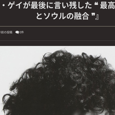
・ゲイが最後に言い残した ❝ 最
とソウルの融合 ❞』
年前の投稿
0件