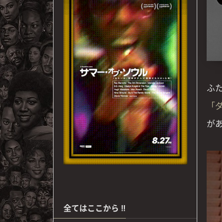
ふ
「
が
全てはここから ‼