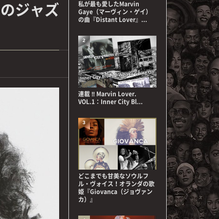
高のジャズ
私が最も愛したMarvin
Gaye（マーヴィン・ゲイ）
の曲『Distant Lover』...
2
連載 ‼ Marvin Lover.
VOL.1：Inner City Bl...
3
どこまでも甘美なソウルフ
ル・ヴォイス！オランダの歌
姫『Giovanca（ジョヴァン
カ）』