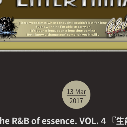
13
Mar
2017
he R&B of essence. VOL.４