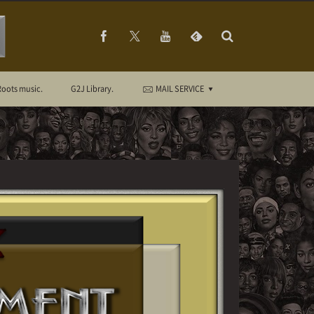
Roots music.
G2J Library.
MAIL SERVICE