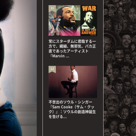
11
常にスターダムに君臨する一
方で、繊細、無邪気、バカ正
直であったアーティスト
『Marvin ...
12
不世出のソウル・シンガー
『Sam Cooke（サム・クッ
ク）』：ソウルの創造神誕生
を告げる...