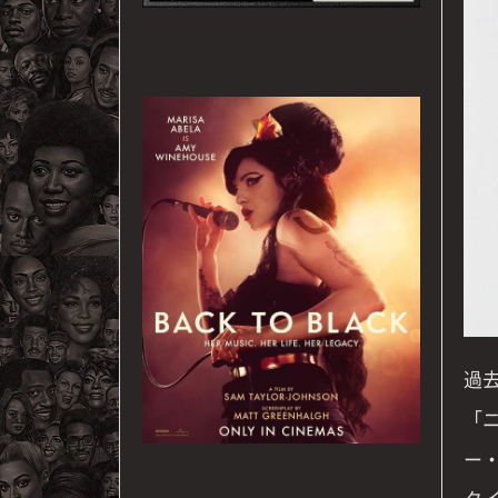
過
「
ー