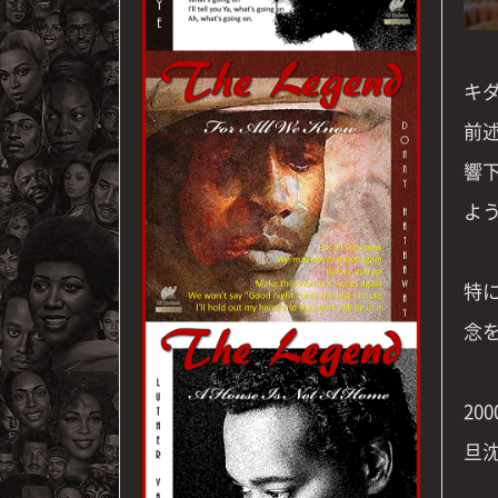
キ
前
響
よ
特
念
2
旦