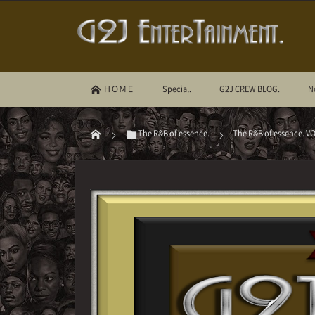
ＨＯＭＥ
Special.
G2J CREW BLOG.
N
The R&B of essence.
The R&B of esse