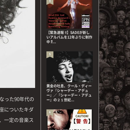
4
【緊急速報 ‼】SADEが新し
いアルバムを12年ぶりに制作
中 ⁉...
5
黄金の吐息、クール・ディー
ヴァ『シャーデー・アデュ
ー』／『シャーデー・アデュ
なった90年代の
ー』の２１世紀...
座についたキダ
6
、一定の音楽ス