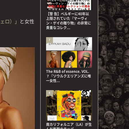
【警 告】ベルギーに40年以
上隠されていた『マーヴィ
ンジェロ）」
と女性
ン・ゲイの贈り物』の非常に
貴重なコレク...
7
The R&B of essence. VOL.
７『ソウルクエリアンズに唯
一女性...
8
南カリフォルニア（LA）が生
んだ気鋭のラッパ