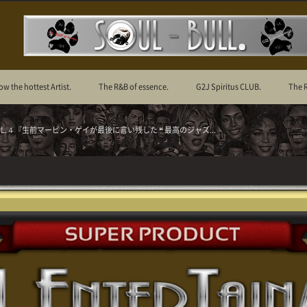
ow the hottest Artist.
The R&B of essence.
G2J Spiritus CLUB.
The 
nce. VOL.４『生前マービン・ゲイが最後に言い残した ❝ 最高のジャズ...