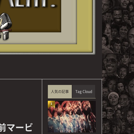
人気の記事
Tag Cloud
1
『生前マービ