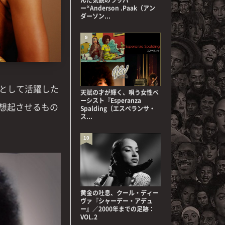
ー“Anderson .Paak（アン
ダーソン...
9
」として活躍した
天賦の才が輝く、唄う女性ベ
ーシスト『Esperanza
想起させるもの
Spalding（エスペランサ・
ス...
10
黄金の吐息、クール・ディー
ヴァ『シャーデー・アデュ
ー』／2000年までの足跡：
VOL.2