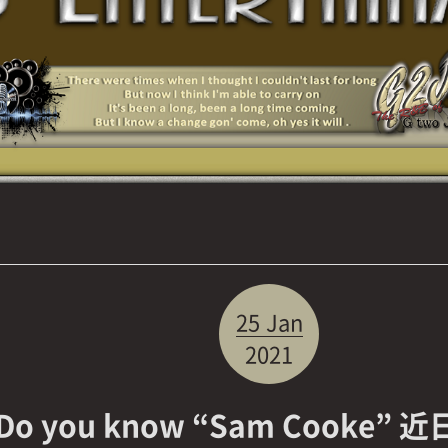
25
Jan
2021
Do you know “Sam Cooke” 