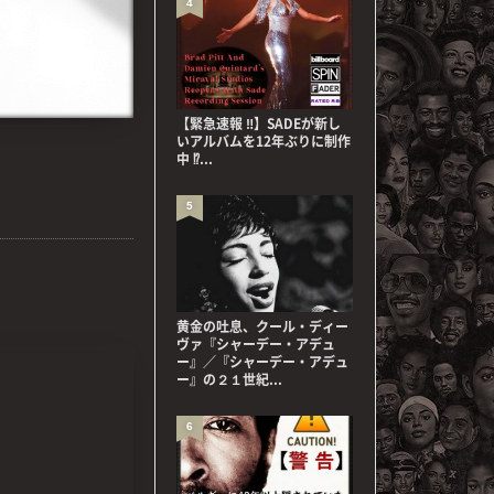
4
【緊急速報 ‼】SADEが新し
いアルバムを12年ぶりに制作
中 ⁉...
5
黄金の吐息、クール・ディー
ヴァ『シャーデー・アデュ
ー』／『シャーデー・アデュ
ー』の２１世紀...
6