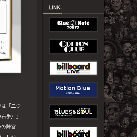
LINK.
達は「二つ
の右手）』
つの陣営
が、しか