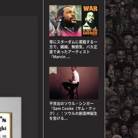
11
常にスターダムに君臨する一
方で、繊細、無邪気、バカ正
直であったアーティスト
『Marvin ...
12
不世出のソウル・シンガー
『Sam Cooke（サム・クッ
ク）』：ソウルの創造神誕生
を告げる...