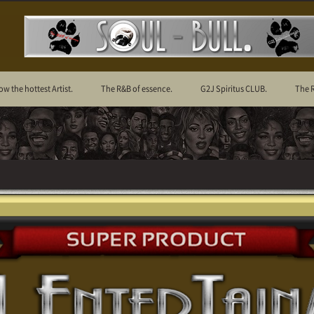
ow the hottest Artist.
The R&B of essence.
G2J Spiritus CLUB.
The 