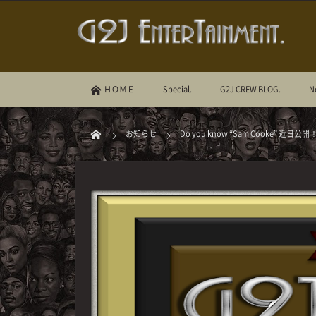
ＨＯＭＥ
Special.
G2J CREW BLOG.
N
お知らせ
Do you know “Sam Cooke” 近日公開 ‼