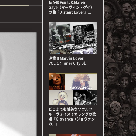
私が最も愛したMarvin
Gaye（マーヴィン・ゲイ）
の曲『Distant Lover』...
2
連載 ‼ Marvin Lover.
VOL.1：Inner City Bl...
3
どこまでも甘美なソウルフ
ル・ヴォイス！オランダの歌
姫『Giovanca（ジョヴァン
カ）』