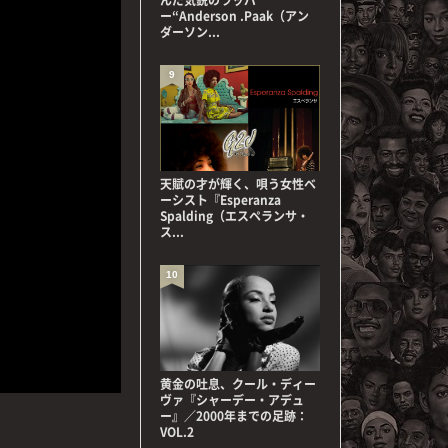
ー“Anderson .Paak（アン
ダーソン...
9
天賦の才が輝く、唄う女性ベ
ーシスト『Esperanza
Spalding（エスペランサ・
ス...
10
黄金の吐息、クール・ディー
ヴァ『シャーデー・アデュ
ー』／2000年までの足跡：
VOL.2