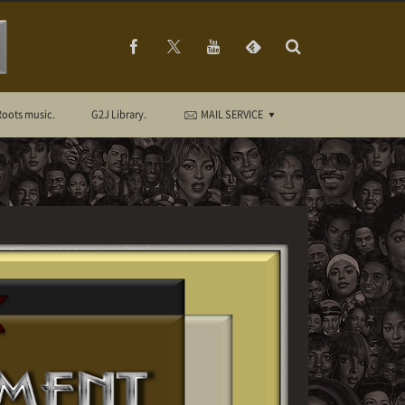
Roots music.
G2J Library.
MAIL SERVICE