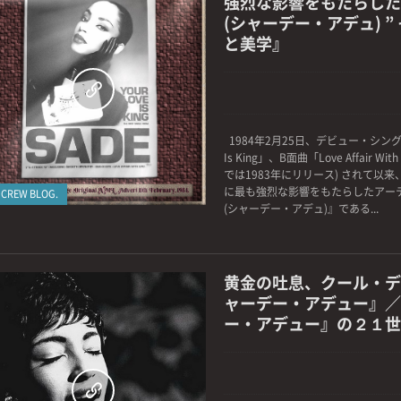
強烈な影響をもたらした “ 
(シャーデー・アデュ) ”
と美学』
0
1984年2月25日、デビュー・シングルA
Is King」、B面曲「Love Affair Wi
では1983年にリリース) されて以
に最も強烈な影響をもたらしたアーティ
 CREW BLOG.
(シャーデー・アデュ)』である...
黄金の吐息、クール・デ
ャーデー・アデュー』／
ー・アデュー』の２１世紀