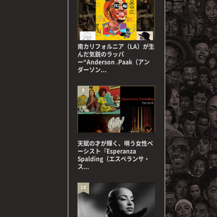
南カリフォルニア（LA）が生
んだ気鋭のラッパ
ー“Anderson .Paak（アン
ダーソン...
9
天賦の才が輝く、唄う女性ベ
ーシスト『Esperanza
Spalding（エスペランサ・
ス...
10