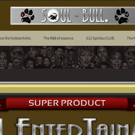
ow the hottest Artist.
The R&B of essence.
G2J Spiritus CLUB.
The 