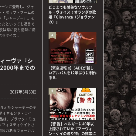
シーンに登場し、ジャ
どこまでも甘美なソウルフ
ル・ヴォイス！オランダの歌
ト・ポップ・ブームの
姫『Giovanca（ジョヴァン
ァ「シャーデー」。そ
カ）』
ったといっても過言で
の歌は常に愛と情熱に満
ダイス...
4
ィーヴァ『シ
2000年までの
【緊急速報 ‼】SADEが新し
いアルバムを12年ぶりに制作
中 ⁉...
2017年3月30日
5
与えたシャーデーのデ
e（ダイヤモンド・ライ
作品は、ブラック・ミュ
【警 告】ベルギーに40年以
ソフィスティケイトさ
上隠されていた『マーヴィ
包容力あるヴォーカル
ン・ゲイの贈り物』の非常に