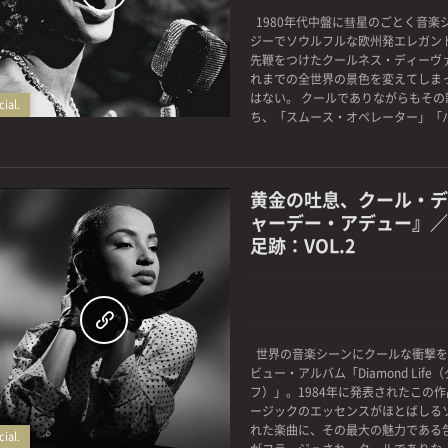
1980年代中盤に彗星のごとく音楽
0
ジーでソウルフルな欧州発エレガン
先鞭をつけたクールネス・ディーヴ
れまでの全世界の景色を変えてしま
はない。 クールでありながらもそ
ial.
ち、「スムース・オペレーター」「パラ
黄金の吐息、クール・デ
ャーデー・アデュー』／
足跡：VOL.2
世界の音楽シーンにクールな衝撃を
0
ビュー・アルバム「Diamond Lif
フ）」。1984年に発表されたこの
ージックのエッセンスがほとばしる
れた楽曲に、その最大の魅力である
ial.