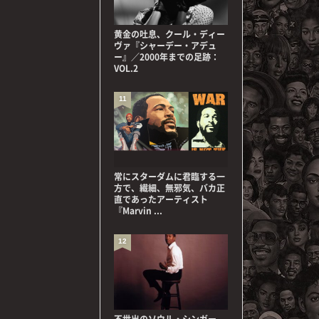
黄金の吐息、クール・ディー
ヴァ『シャーデー・アデュ
ー』／2000年までの足跡：
VOL.2
11
常にスターダムに君臨する一
方で、繊細、無邪気、バカ正
直であったアーティスト
『Marvin ...
12
不世出のソウル・シンガー