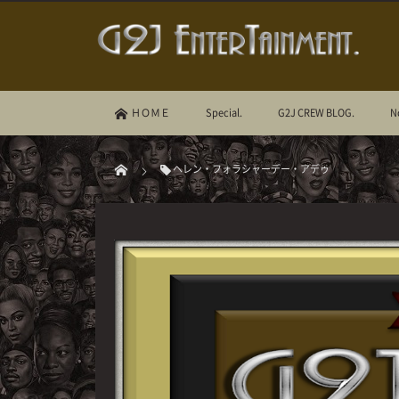
ＨＯＭＥ
Special.
G2J CREW BLOG.
N
ヘレン・フォラシャーデー・アデゥ