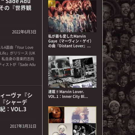
Sade Adu
1
 その『世界観
2022年6月3日
私が最も愛したMarvin
Gaye（マーヴィン・ゲイ）
の曲『Distant Lover』...
面曲「Your Love
th Life」がリリース (UK
来、私自身の音楽的志向
2
ストが『Sade Adu
連載 ‼ Marvin Lover.
ィーヴァ『シ
VOL.1：Inner City Bl...
『シャーデ
：VOL.3
3
2017年3月31日