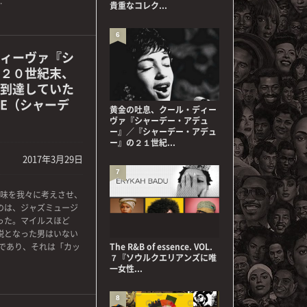
.
貴重なコレク...
6
ィーヴァ『シ
２０世紀末、
到達していた
DE（シャーデ
黄金の吐息、クール・ディー
ヴァ『シャーデー・アデュ
ー』／『シャーデー・アデュ
ー』の２１世紀...
2017年3月29日
7
味を我々に考えさせ、
のは、ジャズミュージ
った。マイルスほど
説となった男はいない
であり、それは「カッ
The R&B of essence. VOL.
７『ソウルクエリアンズに唯
一女性...
8