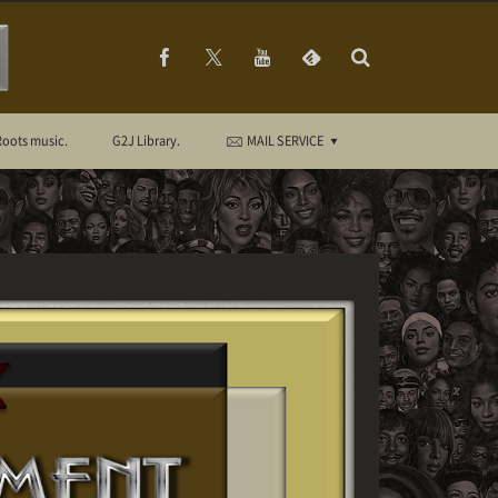
Roots music.
G2J Library.
MAIL SERVICE